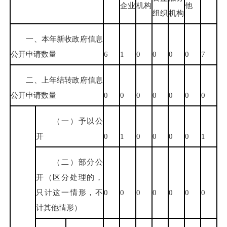
企业
机构
他
组织
机构
一、本年新收政府信息
公开申请数量
6
1
0
0
0
0
7
二、上年结转政府信息
公开申请数量
0
0
0
0
0
0
0
（一）予以公
开
0
1
0
0
0
0
1
（二）部分公
开（区分处理的，
只计这一情形，不
0
0
0
0
0
0
0
计其他情形）