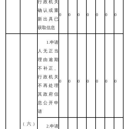
行政机关
确认或重
0
0
0
0
0
0
0
新出具已
获取信息
1.申请
人无正当
理由逾期
不补正、
行政机关
0
0
0
0
0
0
0
不再处理
其政府信
息公开申
请
（六）
2.申请