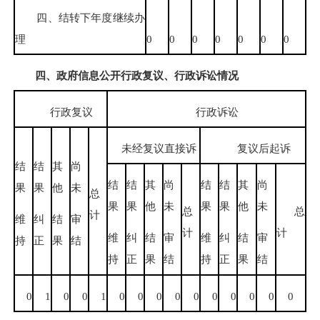
四、结转下年度继续办
理
0
0
0
0
0
0
0
四、政府信息公开行政复议、行政诉讼情况
行政复议
行政诉讼
未经复议直接诉
复议后起诉
结
结
其
尚
结
结
其
尚
结
结
其
尚
果
果
他
未
总
果
果
他
未
果
果
他
未
总
总
计
维
纠
结
审
计
计
维
纠
结
审
维
纠
结
审
持
正
果
结
持
正
果
结
持
正
果
结
0
1
0
0
1
0
0
0
0
0
0
0
0
0
0