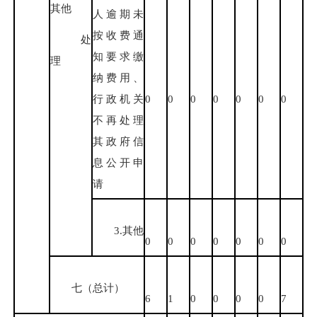
其他
人逾期未
按收费通
处
知要求缴
理
纳费用、
行政机关
0
0
0
0
0
0
0
不再处理
其政府信
息公开申
请
3.其他
0
0
0
0
0
0
0
七（总计）
6
1
0
0
0
0
7