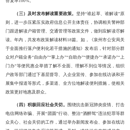
答复率100%。
（三）及时发布解读重要政策。
坚持“谁起草、谁解读”原
则，进一步压紧压实政府信息公开主体责任，协调相关警种部
门跟进解读户籍管理、交通管理等政策文件，做到应解读尽解
读。年内，共发布政策解读材料18篇。如，《泉州市公安局关
于全面推行落户便利化若干措施的通知》发布后，针对部分群
众对户籍业务“自由办”“掌上办”“自助办”“便捷办”“承诺办”“上
门办”等便民惠企举措了解不全面、理解不到位等情况，组织
户政等部门通过下基层督导、入企业宣传、参加在线访谈和开
展集中报道等形式，多渠道、全方位地解读便利措施，使相关
政策更好地惠及群众。
（四）积极回应社会关切。
围绕抗击新冠肺炎疫情、打击
电信网络诈骗、开展“团圆”行动、整治“酒醉驾”违法犯罪等群
众关心、社会关切的工作，通过举办新闻发布会、参加在线访