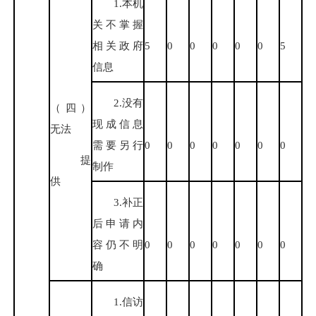
1.本机
关不掌握
相关政府
5
0
0
0
0
0
5
信息
2.没有
（四）
现成信息
无法
需要另行
0
0
0
0
0
0
0
提
制作
供
3.补正
后申请内
容仍不明
0
0
0
0
0
0
0
确
1.信访