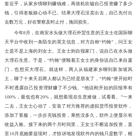
套近乎，从家乡情聊到赚钱难，再借机吹嘘自己投资赚了多少
钱，引得老板娘心动不已。结果大理石没卖出去，自己先付出
去数万元，好在警察及时止付，挽回损失。
今年8月，在南安水头做大理石外贸生意的王女士在国际聊
天平台中收到一条陌生的英文信息，对方自称“约翰”，问王女
士是不是上海的刘女士。王女士则自报家门，说自己在水头做
大理石生意。于是，“约翰”便顺着王女士的身份说自己来自厦
门，也想买大理石。就这样，两人从福建家乡聊到新加坡风
土，聊了十来天后两人都认为已经是朋友了，“约翰”便开始时
不时透露自己投资理财赚了不少钱。“他说刚开始的回报率有
100%，最低也有20%，就想着现在生意难做，试看看。”一来
二去，王女士心动了，安装了对方推荐的虚拟货币投资软件，
添加了客服，一步步充钱投资，果然没多久，软件上便显示有
收益入账。接下来的两个月时间里，王女士不断追加投资，直
至10月底她要提现时，才惊讶地发现软件内的钱只是数字，根