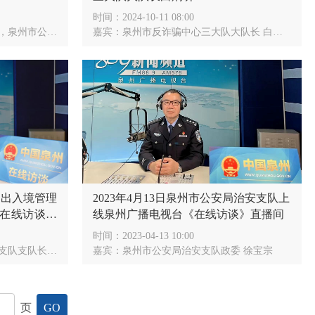
时间：
2024-10-11 08:00
级警长郭锦木 郭锦木
嘉宾：
泉州市反诈骗中心三大队大队长 白炯昕
安局出入境管理
2023年4月13日泉州市公安局治安支队上
在线访谈》
线泉州广播电视台《在线访谈》直播间
时间：
2023-04-13 10:00
支队长 陈兵
嘉宾：
泉州市公安局治安支队政委 徐宝宗
页
GO