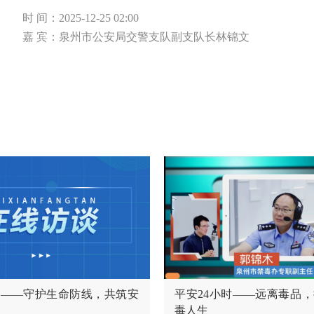
间，介绍智慧交通如何赋能城市提质的做法及成效，并现场
时 间：
2025-12-25 02:00
线28220889、28280889。您也可以关注微信公众号、
嘉 宾：
泉州市公安局交警支队副支队长林锦文
时——守护生命防线，共筑安
平安24小时——远离毒品
毒人生