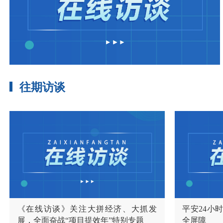
往期访谈
《在线访谈》关注大拼经济、大抓发
平安24小
展，全面奋战“项目提效年”特别专题
全屏障