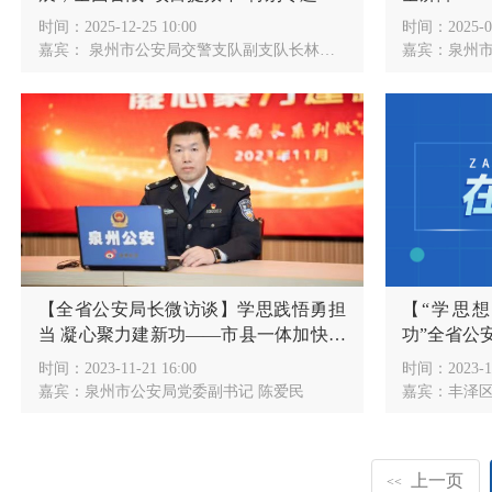
时间：
2025-12-25 10:00
时间：
2025-0
嘉宾：
泉州市公安局交警支队副支队长林锦文
嘉宾：
泉州市
【全省公安局长微访谈】学思践悟勇担
【“学思
当 凝心聚力建新功——市县一体加快推
功”全省公
进泉州公安工作现代化
区长、公安
时间：
2023-11-21 16:00
时间：
2023-1
嘉宾：
泉州市公安局党委副书记 陈爱民
嘉宾：
丰泽
上一页
<<