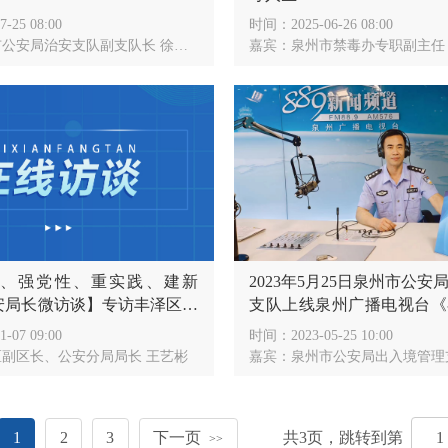
7-25 08:00
时间：
2025-06-26 08:00
公安局治安支队副支队长 徐作政
嘉宾：
泉州市禁毒办专职副主任，泉州市公安局三级高
想、强党性、重实践、建新
2023年5月25日泉州市公
安局长微访谈】专访丰泽区副
支队上线泉州广播电视台《
分局局长王艺彬
直播间
1-07 09:00
时间：
2023-05-25 10:00
区副区长、公安分局局长 王艺彬
嘉宾：
泉州市公安局出入境管理支队
1
2
3
下一页
共
3
页，跳转到第
>>