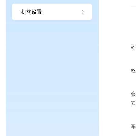
机构设置
（
的
（
权
（
会
安
（
车