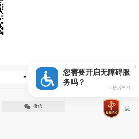

您需要开启无障碍服
其它
务吗？
23秒后关闭
微信