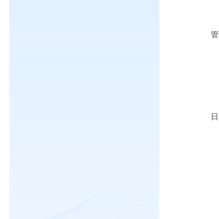
（
管
办
办
日