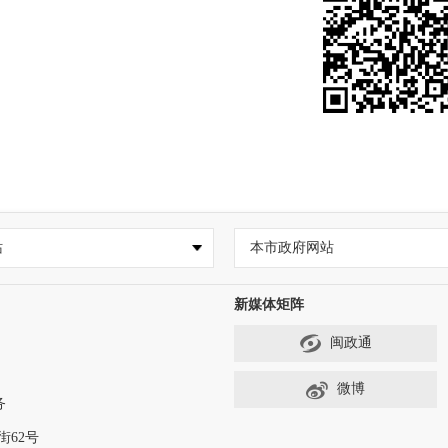
站
本市政府网站
新媒体矩阵
闽政通
微博
务
62号