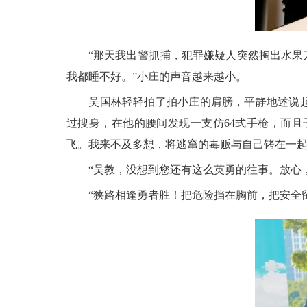
“那天我出警抓捕，犯罪嫌疑人突然掏出水果刀
我都睡不好。”小庄的声音越来越小。
吴国林轻轻拍了拍小庄的肩膀，平静地述说起自
过搜身，在他的腰间发现一支仿64式手枪，而
飞。我来不及多想，将逃窜的毒贩与自己铐在一起
“吴教，没想到您还有这么英勇的往事。放心，
“狭路相逢勇者胜！把危险挡在胸前，把安全留