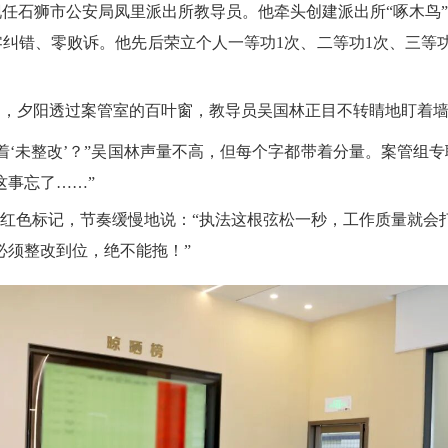
现任石狮市公安局凤里派出所教导员。他牵头创建派出所“啄木鸟”
纠错、零败诉。他先后荣立个人一等功1次、二等功1次、三等
，夕阳透过案管室的百叶窗，教导员吴国林正目不转睛地盯着墙
‘未整改’？”吴国林声量不高，但每个字都带着分量。案管组专
这事忘了……”
红色标记，节奏缓慢地说：“执法这根弦松一秒，工作质量就会打
必须整改到位，绝不能拖！”