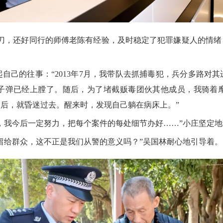
，还好同行的师傅老陈有经验，及时稳定了犯罪嫌疑人的情绪
己的往事：“2013年7月，我带队去抓捕毒犯，兵分多路对其
且子弹已经上膛了。随后，为了堵截贩毒团伙其他成员，我骑着
后，就昏迷过去。醒来时，发现自己躺在病床上。”
我今后一定努力，把每个案件的每处细节办好……”小庄坚定地
给群众，这不正是我们从警的意义吗？”吴国林耐心地引导着。