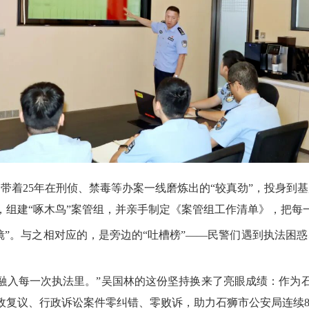
，带着25年在刑侦、禁毒等办案一线磨炼出的“较真劲”，投身到
，组建“啄木鸟”案管组，并亲手制定《案管组工作清单》，把每
”。与之相对应的，是旁边的“吐槽榜”——民警们遇到执法困
入每一次执法里。”吴国林的这份坚持换来了亮眼成绩：作为石
，行政复议、行政诉讼案件零纠错、零败诉，助力石狮市公安局连续