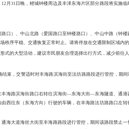
2月31日晚，鲤城钟楼周边及丰泽东海片区部分路段将实施临
。
钟楼路口）、中山北路（爱国路口至钟楼路口）、中山中路（钟
现场秩序平稳、交通恢复正常时止。请将停放在交通限制区域内
何形式的大型活动，建议市民朋友合理选择出行方式，减少前往
动散场结束，交警适时对丰海路滨海街至法坊路路段进行管控，期
海路滨海街路口右转往滨海街—东海大街—东海隧道、通港
路由西往东（东海方向）行驶的车辆，在丰海路法坊路路口左转
海大道海丝大街至丰海路路段进行管控，期间该路段禁止一